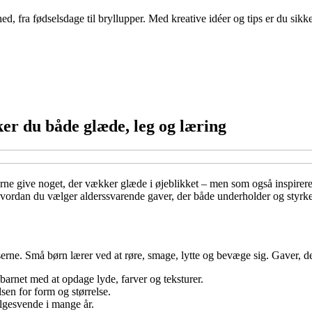
ed, fra fødselsdage til bryllupper. Med kreative idéer og tips er du sik
ker du både glæde, leg og læring
erne give noget, der vækker glæde i øjeblikket – men som også inspirere
il, hvordan du vælger alderssvarende gaver, der både underholder og styrk
rne. Små børn lærer ved at røre, smage, lytte og bevæge sig. Gaver, der 
barnet med at opdage lyde, farver og teksturer.
sen for form og størrelse.
ølgesvende i mange år.