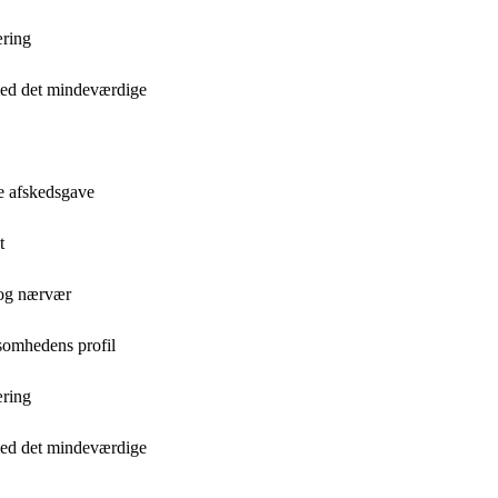
æring
med det mindeværdige
e afskedsgave
t
 og nærvær
ksomhedens profil
æring
med det mindeværdige