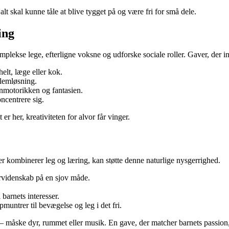
lt skal kunne tåle at blive tygget på og være fri for små dele.
ing
kse lege, efterligne voksne og udforske sociale roller. Gaver, der invite
elt, læge eller kok.
lemløsning.
inmotorikken og fantasien.
oncentrere sig.
t er her, kreativiteten for alvor får vinger.
der kombinerer leg og læring, kan støtte denne naturlige nysgerrighed.
rvidenskab på en sjov måde.
barnets interesser.
muntrer til bevægelse og leg i det fri.
– måske dyr, rummet eller musik. En gave, der matcher barnets passion, v