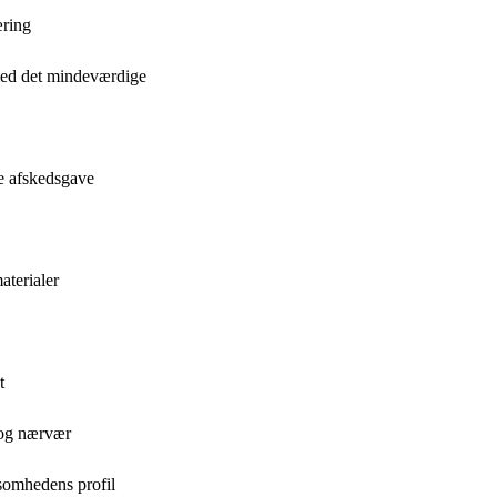
æring
med det mindeværdige
e afskedsgave
aterialer
t
 og nærvær
ksomhedens profil