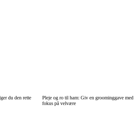
er du den rette
Pleje og ro til ham: Giv en groominggave med
fokus på velvære