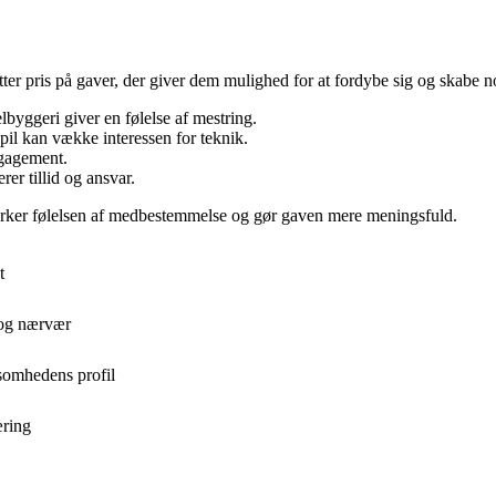
ter pris på gaver, der giver dem mulighed for at fordybe sig og skabe no
byggeri giver en følelse af mestring.
il kan vække interessen for teknik.
ngagement.
rer tillid og ansvar.
 styrker følelsen af medbestemmelse og gør gaven mere meningsfuld.
t
 og nærvær
ksomhedens profil
æring