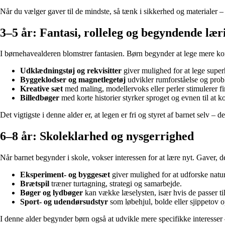
Når du vælger gaver til de mindste, så tænk i sikkerhed og materialer – a
3–5 år: Fantasi, rolleleg og begyndende lær
I børnehavealderen blomstrer fantasien. Børn begynder at lege mere komple
Udklædningstøj og rekvisitter
giver mulighed for at lege superh
Byggeklodser og magnetlegetøj
udvikler rumforståelse og prob
Kreative sæt
med maling, modellervoks eller perler stimulerer f
Billedbøger
med korte historier styrker sproget og evnen til at k
Det vigtigste i denne alder er, at legen er fri og styret af barnet selv – de
6–8 år: Skoleklarhed og nysgerrighed
Når barnet begynder i skole, vokser interessen for at lære nyt. Gaver, 
Eksperiment- og byggesæt
giver mulighed for at udforske natu
Brætspil
træner turtagning, strategi og samarbejde.
Bøger og lydbøger
kan vække læselysten, især hvis de passer til 
Sport- og udendørsudstyr
som løbehjul, bolde eller sjippetov op
I denne alder begynder børn også at udvikle mere specifikke interesser 