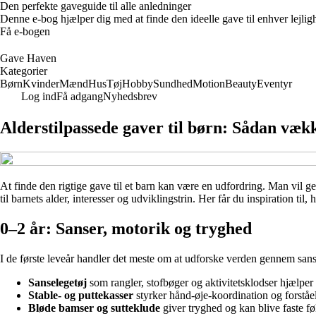
Den perfekte gaveguide til alle anledninger
Denne e-bog hjælper dig med at finde den ideelle gave til enhver lejligh
Få e-bogen
Gave Haven
Kategorier
Børn
Kvinder
Mænd
Hus
Tøj
Hobby
Sundhed
Motion
Beauty
Eventyr
Log ind
Få adgang
Nyhedsbrev
Alderstilpassede gaver til børn: Sådan væk
At finde den rigtige gave til et barn kan være en udfordring. Man vil g
til barnets alder, interesser og udviklingstrin. Her får du inspiration t
0–2 år: Sanser, motorik og tryghed
I de første leveår handler det meste om at udforske verden gennem sanse
Sanselegetøj
som rangler, stofbøger og aktivitetsklodser hjælper 
Stable- og puttekasser
styrker hånd-øje-koordination og forståel
Bløde bamser og sutteklude
giver tryghed og kan blive faste f