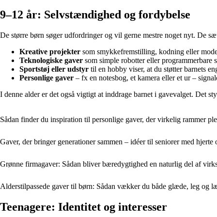
9–12 år: Selvstændighed og fordybelse
De større børn søger udfordringer og vil gerne mestre noget nyt. De sæt
Kreative projekter
som smykkefremstilling, kodning eller model
Teknologiske gaver
som simple robotter eller programmerbare sp
Sportstøj eller udstyr
til en hobby viser, at du støtter barnets e
Personlige gaver
– fx en notesbog, et kamera eller et ur – signale
I denne alder er det også vigtigt at inddrage barnet i gavevalget. Det
Sådan finder du inspiration til personlige gaver, der virkelig rammer ple
Gaver, der bringer generationer sammen – idéer til seniorer med hjerte
Grønne firmagaver: Sådan bliver bæredygtighed en naturlig del af vir
Alderstilpassede gaver til børn: Sådan vækker du både glæde, leg og l
Teenagere: Identitet og interesser