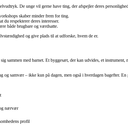
selvudtryk. De unge vil gerne have ting, der afspejler deres personlighe
 workshops skaber minder frem for ting.
t du respekterer deres interesser.
være både brugbare og værdsatte.
lvstændighed og give plads til at udforske, hvem de er.
sig sammen med barnet. Et byggesæt, der kan udvides, et instrument, man
ring og samvær – ikke kun på dagen, men også i hverdagen bagefter. En
t
 og nærvær
ksomhedens profil