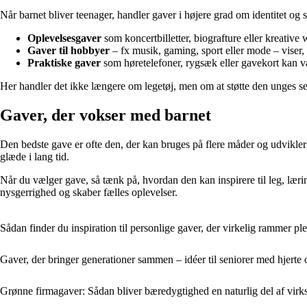
Når barnet bliver teenager, handler gaver i højere grad om identitet og 
Oplevelsesgaver
som koncertbilletter, biografture eller kreative
Gaver til hobbyer
– fx musik, gaming, sport eller mode – viser, a
Praktiske gaver
som høretelefoner, rygsæk eller gavekort kan 
Her handler det ikke længere om legetøj, men om at støtte den unges se
Gaver, der vokser med barnet
Den bedste gave er ofte den, der kan bruges på flere måder og udvikler 
glæde i lang tid.
Når du vælger gave, så tænk på, hvordan den kan inspirere til leg, læ
nysgerrighed og skaber fælles oplevelser.
Sådan finder du inspiration til personlige gaver, der virkelig rammer ple
Gaver, der bringer generationer sammen – idéer til seniorer med hjerte
Grønne firmagaver: Sådan bliver bæredygtighed en naturlig del af vir